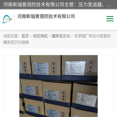
河南新瑞普测控技术有限公司主营：压力变送器、液位变送器、差压变送器、雷达料位计、电容物位计、温度显示控制仪表、电量变送器、流量计、工业自动化系统成套设备。
河南新瑞普测控技术有限公司
当前位置：
首页
>
供应商机
>
罐旁显示仪
> 甘肃钢厂料位计配套的
罐旁显示仪规格
霍尼韦尔压力变送器
CS系列变送器
1151/3351产品分类
精巧型压力变送器
液位变送器
雷达料位计
标准型工业压力变送器
罐旁显示仪
差压变送器
温度传感器变送器
压力变送器
电容物位计