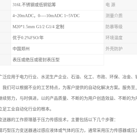
316L不锈钢或低铜铝筹
电 源
4~20mADC，0----10mADC 1~5VDC
测量介质
M20*1.5mm G1/2 G1/4 定制
防暴等级
优于0.2%FSO/年
环境温度
中国郑州
外壳防护
表压或绝压或密封表压型
广泛应用于电力行业、水泥生产企业、石油、化工、市政、环保、冶金、
。我们可以根据不业的工艺特点，为客户提供的自动化解决方案。服务至
继续努力，与时俱进，以的产品质量、不断的为用户创造效益、不断的为
立足工业自动化行业的根本。
变送器的工作原理基于压力传感技术，主要包括以下几个步骤：
精巧型压力变送器通过感应液体或气体的压力，通常采用压力传感器或压