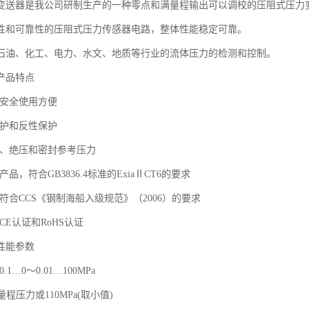
变送器是我公司研制生产的一种零点和满量程输出可以调校的压阻式压力
性和可靠性的压阻式压力传感器电路，整体性能稳定可靠。
石油、化工、电力、水文、地质等行业的流体压力的检测和控制。
产品特点
，安全使用方便
保护和反性保护
压、绝压和密封参考压力
品，符合GB3836.4标准的ExiaⅡCT6的要求
符合CCS《钢制海船入级规范》（2006）的要求
CE认证和RoHS认证
性能参数
1…0～0.01…100MPa
量程压力或110MPa(取小值)