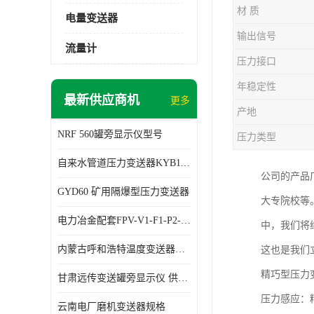
材 质
电量变送器
输出信号
流量计
压力接口
年稳定性
最新供应商机
更多
产地
NRF 560罐旁显示仪型号
压力类型
自来水管道压力变送器KYB11G03M2型号 使用方便
公司的产品
GYD60 矿用隔爆型压力变送器
大专院校等
电力冶金配套FPV-V1-F1-P2-03电压变送器
中，我们将
内蒙古呼和浩特温度变送器配套罐旁显示仪供应 性能稳定
这也是我们
精巧型压力
甘肃远传变送罐旁显示仪 供应及时
压力感应：
云南电厂磨机变送器规格