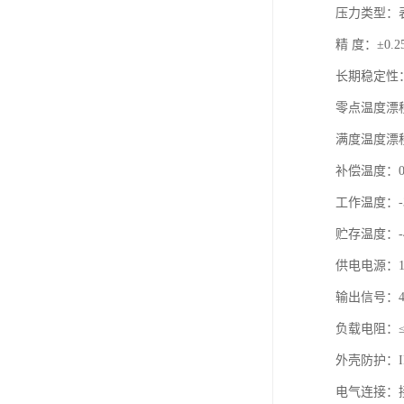
压力类型：
精 度：±0.2
长期稳定性：±
零点温度漂移：0
满度温度漂移：0
补偿温度：0
工作温度：-
贮存温度：-
供电电源：1
输出信号：4～
负载电阻：≤（
外壳防护：IP
电气连接：