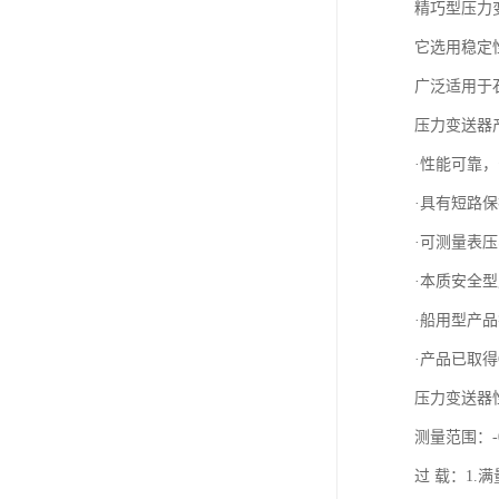
精巧型压力
它选用稳定
广泛适用于
压力变送器
·性能可靠
·具有短路
·可测量表
·本质安全型产
·船用型产品
·产品已取得
压力变送器
测量范围：-0.
过 载：1.满