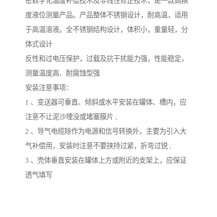
密数字化温度补偿技术及非线性修正技术，是一款高精
度液位测量产品。产品整体不锈钢设计，耐高温，适用
于高温溶液。全不锈钢结构设计，体积小，重量轻，分
体式设计
反性和过电压保护，过载及抗干扰能力强，性能稳定，
测量温度高、耐腐蚀型强
安装注意事项：
1 、变送器可垂直、倾斜或水平安装在罐体、槽内，应
注意不让泥沙埋没或堵塞膜片 ;
2 、导气电缆除作为电源和信号转换外，主要为引入大
气补偿用，安装时注意不要挟持过紧，折弯过锐 ;
3 、壳体垂直安装在罐体上方或附近的支架上，应保证
透气填写