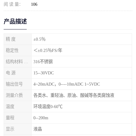
阅 读 量：
106
产品描述
精 度
±0.5％
稳定性
＜±0.25％FS/年
结构材料 隔离膜片
316不锈钢
电 源
15--30VDC
输出信号
4~20mADC，0----10mADC 1~5VDC
测量介质
各类水、重轻油、原油、酸碱等各类腐蚀液
温度
环境温度0-60℃
量程
0--200m
显示
液晶