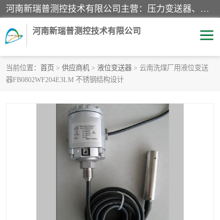
河南新瑞普测控技术有限公司主营：压力变送器、液位变送器、差压变送器、雷达料位计、电容物位计、温度显示控制仪表、电量变送器、流量计、工业自动化系统成套设备。
河南新瑞普测控技术有限公司
当前位置：
首页
>
供应商机
>
液位变送器
> 云南洗煤厂用液位变送
器FB0802WF204E3LM 不锈钢结构设计
霍尼韦尔压力变送器
CS系列变送器
1151/3351产品分类
精巧型压力变送器
液位变送器
雷达料位计
标准型工业压力变送器
罐旁显示仪
差压变送器
温度传感器变送器
压力变送器
电容物位计