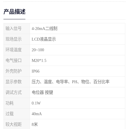
产品描述
输入信号
4-20mA二线制
现场显示
LCD液晶显示
环境温度
20~100
电气接口
M20*1.5
外壳防护
IP66
显示参数
压力、温度、电导率、PH、物位、百分比率
调试方式
电位器 按键
功耗
0.1W
过载
40mA
较大视距
8米