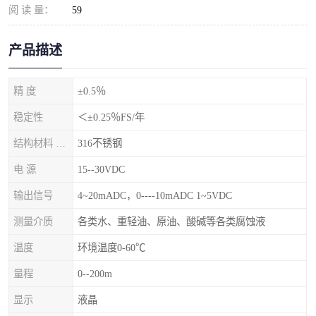
阅 读 量：
59
产品描述
精 度
±0.5％
稳定性
＜±0.25％FS/年
结构材料 隔离膜片
316不锈钢
电 源
15--30VDC
输出信号
4~20mADC，0----10mADC 1~5VDC
测量介质
各类水、重轻油、原油、酸碱等各类腐蚀液
温度
环境温度0-60℃
量程
0--200m
显示
液晶