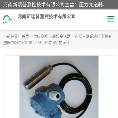
河南新瑞普测控技术有限公司主营：压力变送器、液位变送器、差压变送器、雷达料位计、电容物位计、温度显示控制仪表、电量变送器、流量计、工业自动化系统成套设备。
河南新瑞普测控技术有限公司
当前位置：
首页
>
供应商机
>
液位变送器
> 内蒙古油罐液位测量变
送器CS26TADIIIELmM1 不锈钢结构设计
霍尼韦尔压力变送器
CS系列变送器
1151/3351产品分类
精巧型压力变送器
液位变送器
雷达料位计
标准型工业压力变送器
罐旁显示仪
差压变送器
温度传感器变送器
压力变送器
电容物位计