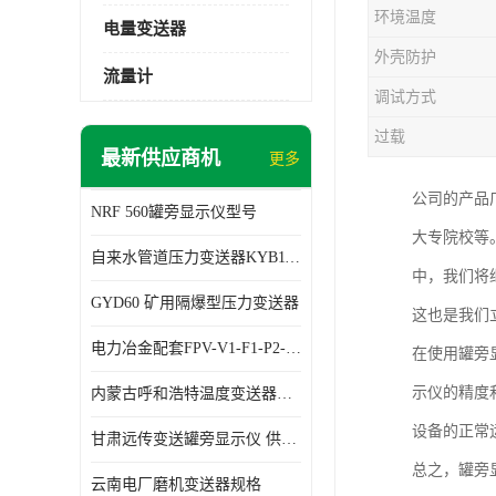
环境温度
电量变送器
外壳防护
流量计
调试方式
过载
最新供应商机
更多
公司的产品
NRF 560罐旁显示仪型号
大专院校等
自来水管道压力变送器KYB11G03M2型号 使用方便
中，我们将
GYD60 矿用隔爆型压力变送器
这也是我们
电力冶金配套FPV-V1-F1-P2-03电压变送器
在使用罐旁
示仪的精度
内蒙古呼和浩特温度变送器配套罐旁显示仪供应 性能稳定
设备的正常
甘肃远传变送罐旁显示仪 供应及时
总之，罐旁
云南电厂磨机变送器规格