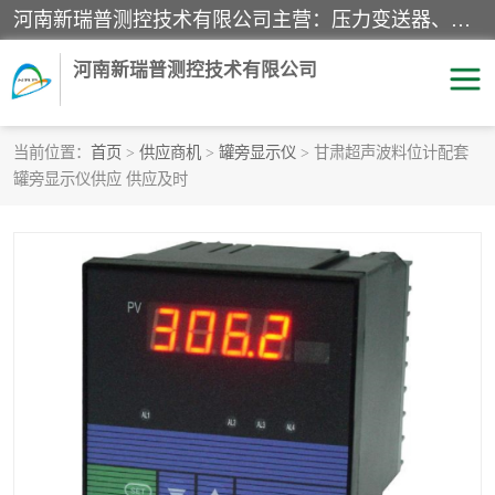
河南新瑞普测控技术有限公司主营：压力变送器、液位变送器、差压变送器、雷达料位计、电容物位计、温度显示控制仪表、电量变送器、流量计、工业自动化系统成套设备。
河南新瑞普测控技术有限公司
当前位置：
首页
>
供应商机
>
罐旁显示仪
> 甘肃超声波料位计配套
罐旁显示仪供应 供应及时
霍尼韦尔压力变送器
CS系列变送器
1151/3351产品分类
精巧型压力变送器
液位变送器
雷达料位计
标准型工业压力变送器
罐旁显示仪
差压变送器
温度传感器变送器
压力变送器
电容物位计