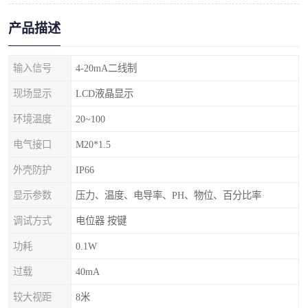
产品描述
输入信号
4-20mA二线制
现场显示
LCD液晶显示
环境温度
20~100
电气接口
M20*1.5
外壳防护
IP66
显示参数
压力、温度、电导率、PH、物位、百分比率
调试方式
电位器 按键
功耗
0.1W
过载
40mA
较大视距
8米