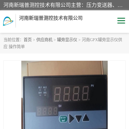
河南新瑞普测控技术有限公司主营：压力变送器、液位变送器、差压变送器、雷达料位计、电容物位计、温度显示控制仪表、电量变送器、流量计、工业自动化系统成套设备。
河南新瑞普测控技术有限公司
当前位置：
首页
>
供应商机
>
罐旁显示仪
> 河南GPX罐旁显示仪供
应 操作简单
霍尼韦尔压力变送器
CS系列变送器
1151/3351产品分类
精巧型压力变送器
液位变送器
雷达料位计
标准型工业压力变送器
罐旁显示仪
差压变送器
温度传感器变送器
压力变送器
电容物位计