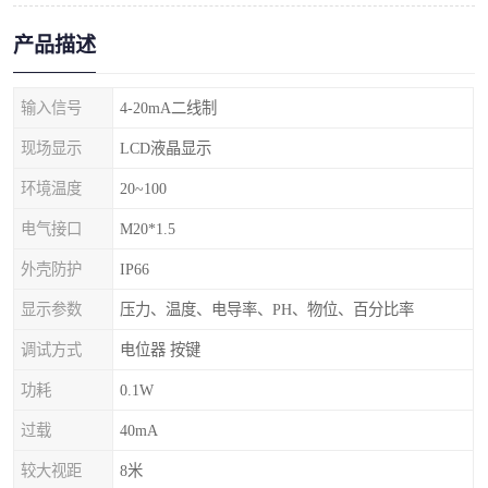
产品描述
输入信号
4-20mA二线制
现场显示
LCD液晶显示
环境温度
20~100
电气接口
M20*1.5
外壳防护
IP66
显示参数
压力、温度、电导率、PH、物位、百分比率
调试方式
电位器 按键
功耗
0.1W
过载
40mA
较大视距
8米