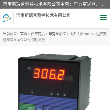
河南新瑞普测控技术有限公司主营：压力变送器、液位变送器、差压变送器、雷达料位计、电容物位计、温度显示控制仪表、电量变送器、流量计、工业自动化系统成套设备。
河南新瑞普测控技术有限公司
当前位置：
首页
>
供应商机
>
罐旁显示仪
> 山西太原NRF 560远传变
送罐旁显示仪型号 使用方便
霍尼韦尔压力变送器
CS系列变送器
1151/3351产品分类
精巧型压力变送器
液位变送器
雷达料位计
标准型工业压力变送器
罐旁显示仪
差压变送器
温度传感器变送器
压力变送器
电容物位计