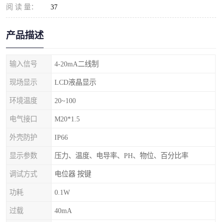
阅 读 量：
37
产品描述
输入信号
4-20mA二线制
现场显示
LCD液晶显示
环境温度
20~100
电气接口
M20*1.5
外壳防护
IP66
显示参数
压力、温度、电导率、PH、物位、百分比率
调试方式
电位器 按键
功耗
0.1W
过载
40mA